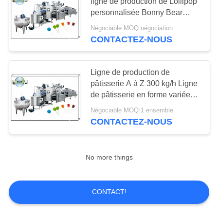
PLAN
ligne de production de Lollipop
personnalisée Bonny Bear
DU
Hear Mikey Rose en forme de
Négociable MOQ:négociation
19
SITE
150 kg / h 300 kg / h
CONTACTEZ-NOUS
Chaîne de
PRIVACY
fabrication de
Ligne de production de
POLICY
pâtisserie A à Z 300 kg/h Ligne
chocolat
de pâtisserie en forme variée
Machine à bonbons Chine
Négociable MOQ:1 ensemble
Fournisseur d'usine
CONTACTEZ-NOUS
24
Machine de
No more things
production de
CONTACT!
gâteau