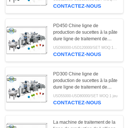
à base de sucre à base de
CONTACTEZ-NOUS
CONTRÔLE
sucre à base de sucre
DE
13
PD450 Chine ligne de
QUALITÉ
production de sucettes à la pâte
Chaîne de
dure ligne de traitement de
sucettes à la pâte dure ligne de
production
CONTACTEZ-
USD90000-USD120000/SET MOQ:1 jeu
fabrication de sucettes à la pâte
CONTACTEZ-NOUS
NOUS
gommeuse
NOUVELLES
PD300 Chine ligne de
production de sucettes à la pâte
8
dure ligne de traitement de
DEMANDEZ
sucettes à la pâte dure ligne de
Chaîne de
USD55000-USD80000/SET MOQ:1 jeu
fabrication de sucettes à la pâte
UNE
CONTACTEZ-NOUS
production de
CITATION
bonbon dur
La machine de traitement de la