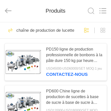
PANDA
MACHINERY
CO.,LTD.
Produits
All
Rights
Reserved.
Developed
by
MAISON
23
ECER
chaîne de production de lucette
chaîne de
PRODUITS
fabrication de biscuit
PD150 ligne de production
professionnelle de bonbons à la
AU
pâte dure 150 kg par heure
SUJET
automatique 15-50 kW
USD45000-USD60000/SET MOQ:1 jeu
DE
CONTACTEZ-NOUS
5
NOUS
Ligne de production
PD600 Chine ligne de
VISITE
production de sucettes à base
de crêpes
de sucre à base de sucre à
D'USINE
base de sucre à base de sucre
USD120000-USD180000/SET MOQ:1 jeu