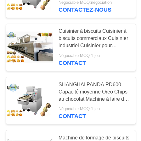
Négociable MOQ:négociation
CONTACTEZ-NOUS
6
chaîne de
Cuisinier à biscuits Cuisinier à
production de
biscuits commerciaux Cuisinier
industriel Cuisinier pour
lucette
boulangerie Chine usine
Négociable MOQ:1 jeu
CONTACT
5
SHANGHAI PANDA PD600
Chaîne de
Capacité moyenne Oreo Chips
au chocolat Machine à faire des
production de
biscuits 180-250Kg/h
Négociable MOQ:1 jeu
sucrerie de caramel
CONTACT
Machine de formage de biscuits