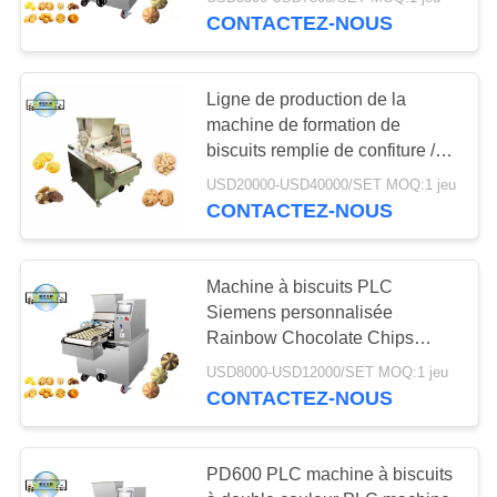
CONTACTEZ-NOUS
CONTRÔLE
DE
13
Ligne de production de la
QUALITÉ
machine de formation de
Chaîne de
biscuits remplie de confiture /
centre de chocolat
production
CONTACTEZ-
USD20000-USD40000/SET MOQ:1 jeu
CONTACTEZ-NOUS
NOUS
gommeuse
NOUVELLES
Machine à biscuits PLC
Siemens personnalisée
8
Rainbow Chocolate Chips
DEMANDEZ
Machine à déposer des biscuits
Chaîne de
USD8000-USD12000/SET MOQ:1 jeu
à coupe de fil
UNE
CONTACTEZ-NOUS
production de
CITATION
bonbon dur
PD600 PLC machine à biscuits