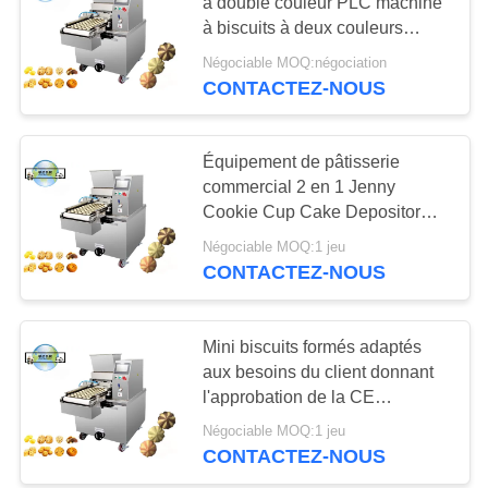
PLAN
à double couleur PLC machine
à biscuits à deux couleurs
DU
déposateur de biscuits
Négociable MOQ:négociation
19
SITE
CONTACTEZ-NOUS
Chaîne de
PRIVACY
fabrication de
Équipement de pâtisserie
POLICY
commercial 2 en 1 Jenny
chocolat
Cookie Cup Cake Depositor
Machine PD400B
Négociable MOQ:1 jeu
CONTACTEZ-NOUS
24
Machine de
Mini biscuits formés adaptés
aux besoins du client donnant
production de
l'approbation de la CE
d'équipement de boulangerie
gâteau
Négociable MOQ:1 jeu
de la machine 100kg/H
CONTACTEZ-NOUS