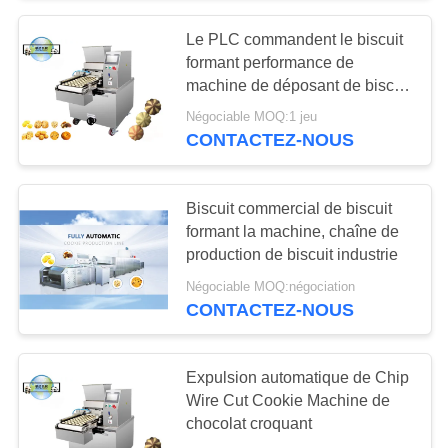
Le PLC commandent le biscuit
18
formant performance de
Biscuit formant la
machine de déposant de biscuit
de machine la haute
Négociable MOQ:1 jeu
machine
CONTACTEZ-NOUS
Biscuit commercial de biscuit
formant la machine, chaîne de
production de biscuit industrie
10
Négociable MOQ:négociation
Chaîne de
CONTACTEZ-NOUS
fabrication de pain
Expulsion automatique de Chip
Wire Cut Cookie Machine de
chocolat croquant