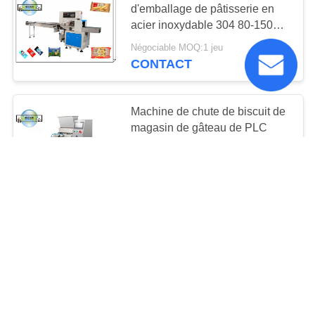
d'emballage de pâtisserie en
2
acier inoxydable 304 80-150
Ligne de production
pièces/min
Négociable MOQ:1 jeu
de bonbons au lait
CONTACT
Machine de chute de biscuit de
magasin de gâteau de PLC
SS304 150kg/H
5
Business Negotiation MOQ:1 jeu
CONTACT
chaîne de
production de
Ligne de production de biscuits
guimauve
semi-automatique 100kg/H-
500kg/H Chips de chocolat et
beurre Ligne de production de
Négociable MOQ:1 jeu
biscuits entièrement
CONTACT
automatique
1