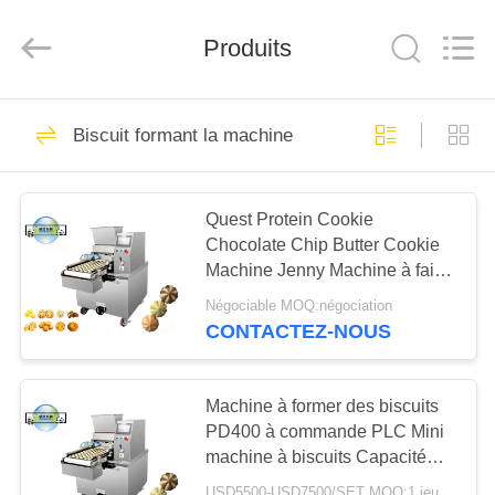
PANDA
MACHINERY
CO.,LTD.
All
Produits
Rights
Reserved.
Developed
by
MAISON
ECER
23
Biscuit formant la machine
chaîne de
PRODUITS
fabrication de biscuit
Quest Protein Cookie
Chocolate Chip Butter Cookie
AU
Machine Jenny Machine à faire
SUJET
des biscuits 0,75 kW Servo
Négociable MOQ:négociation
DE
moteur semi-automatique
CONTACTEZ-NOUS
5
NOUS
Ligne de production
Machine à former des biscuits
VISITE
PD400 à commande PLC Mini
de crêpes
machine à biscuits Capacité
D'USINE
100 kg/h / 200 kg/h
USD5500-USD7500/SET MOQ:1 jeu