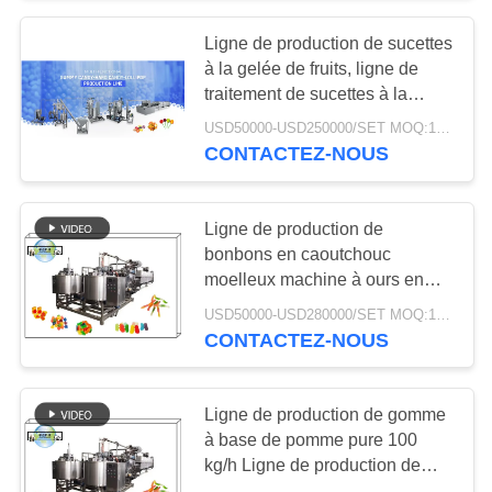
doux
Ligne de production de sucettes
18
à la gelée de fruits, ligne de
Biscuit formant la
traitement de sucettes à la
gelée de sucettes à la gelée
USD50000-USD250000/SET MOQ:1 jeu
machine
CONTACTEZ-NOUS
Ligne de production de
bonbons en caoutchouc
moelleux machine à ours en
10
caoutchouc 600 kg/h 450 kg/h
USD50000-USD280000/SET MOQ:1 jeu
Chaîne de
300 kg/h 150 kg/h
CONTACTEZ-NOUS
fabrication de pain
Ligne de production de gomme
à base de pomme pure 100
kg/h Ligne de production de
gomme à base de gelée de