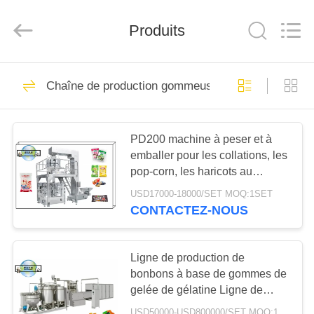
MACHINERY
CO.,LTD.
All
Rights
Produits
Reserved.
Developed
by
ECER
MAISON
23
Chaîne de production gommeuse
chaîne de
PRODUITS
fabrication de biscuit
PD200 machine à peser et à
emballer pour les collations, les
AU
pop-corn, les haricots au
SUJET
chocolat, les bonbons, les
USD17000-18000/SET MOQ:1SET
DE
confitures, les confitures de
CONTACTEZ-NOUS
fruits, les noix de gomme
5
NOUS
Ligne de production
Ligne de production de
VISITE
bonbons à base de gommes de
de crêpes
gelée de gélatine Ligne de
D'USINE
production de bonbons à base
USD50000-USD800000/SET MOQ:1 jeu