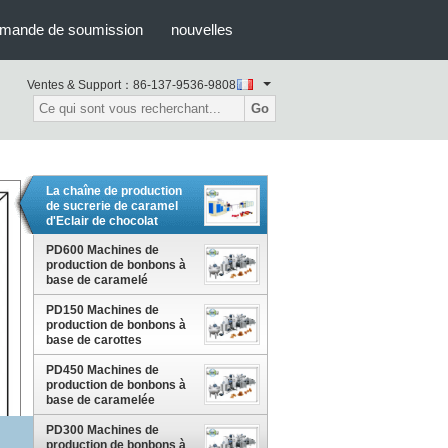
mande de soumission
nouvelles
Ventes & Support：
86-137-9536-9808
Go
La chaîne de production
de sucrerie de caramel
d'Eclair de chocolat
capacité de 300kg/H
PD600 Machines de
meurent type
production de bonbons à
base de caramelé
PD150 Machines de
production de bonbons à
base de carottes
équipement, ligne de
fabrication de bonbons à
PD450 Machines de
base de carottes remplis
production de bonbons à
au centre
base de caramelée
Équipement, ligne de
fabrication de bonbons à
PD300 Machines de
base de caramelée
production de bonbons à