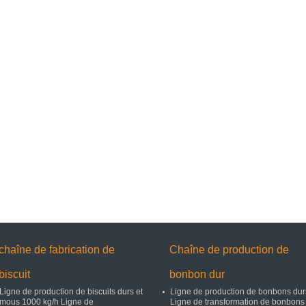
chaîne de fabrication de
Chaîne de production de
biscuit
bonbon dur
Ligne de production de biscuits durs et
Ligne de production de bonbons dur
mous 1000 kg/h Ligne de
Ligne de transformation de bonbons