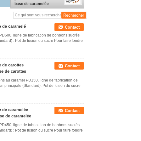
remplie au centre
base de caramelée
Équipement, Machines de
fabrication de bonbons à
base de caramelée
remplis au centre
e de caramelé
Contact
D600, ligne de fabrication de bonbons sucrés
andard) : Pot de fusion du sucre Pour faire fondre
 de carottes
Contact
se de carottes
ns au caramel PD150, ligne de fabrication de
on principale (Standard): Pot de fusion du sucre
e de caramelée
Contact
ase de caramelée
D450, ligne de fabrication de bonbons sucrés
andard) : Pot de fusion du sucre Pour faire fondre