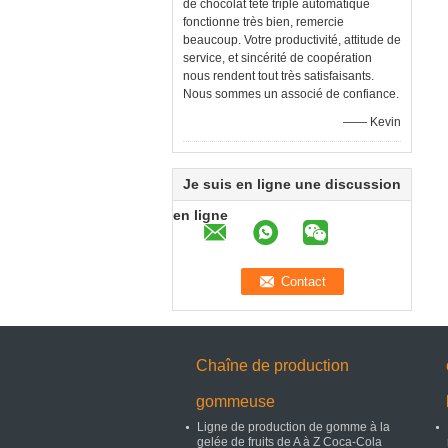
de chocolat tête triple automatique
fonctionne très bien, remercie
beaucoup. Votre productivité, attitude de
service, et sincérité de coopération
nous rendent tout très satisfaisants.
Nous sommes un associé de confiance.
—— Kevin
Je suis en ligne une discussion
en ligne
Chaîne de production
gommeuse
Ligne de production de gomme à la
gelée de fruits de A à Z Coca-Cola